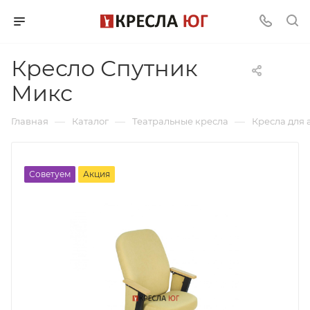
Кресло Спутник
Микс
—
—
—
Главная
Каталог
Театральные кресла
Кресла для 
Советуем
Акция