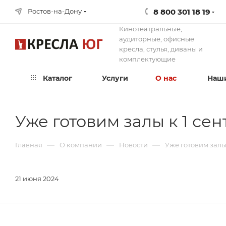
8 800 301 18 19
Ростов-на-Дону
Кинотеатральные,
аудиторные, офисные
кресла, стулья, диваны и
комплектующие
Каталог
Услуги
О нас
Наши
Уже готовим залы к 1 сен
—
—
—
Главная
О компании
Новости
Уже готовим залы 
21 июня 2024