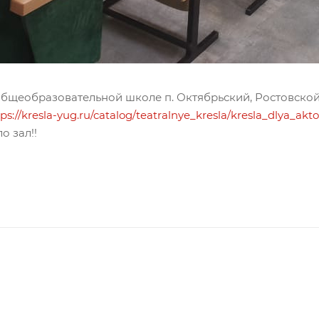
общеобразовательной школе п. Октябрьский, Ростовской
ps://kresla-yug.ru/catalog/teatralnye_kresla/kresla_dlya_akto
о зал!!