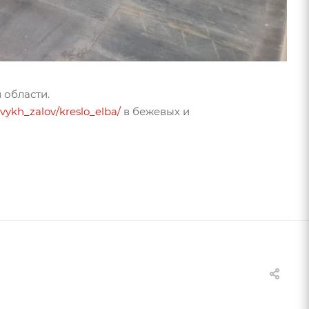
 области.
vykh_zalov/kres­lo_elba/
в бежевых и