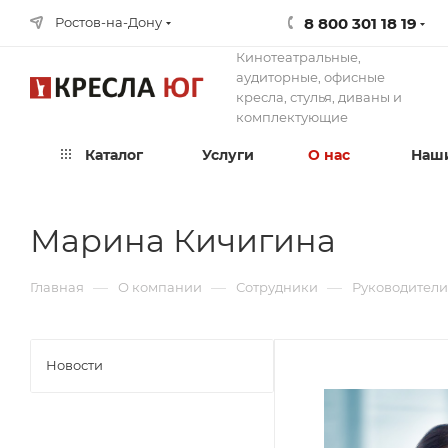
8 800 301 18 19
Ростов-на-Дону
Кинотеатральные,
аудиторные, офисные
кресла, стулья, диваны и
комплектующие
Каталог
Услуги
О нас
Наши
Марина Кичигина
—
—
—
Главная
О компании
Сотрудники
Руководители
Новости