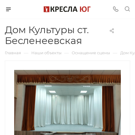
Дом Культуры ст.
Бесленеевская
—
—
—
Главная
Наши объекты
Оснащение сцены
Дом Ку