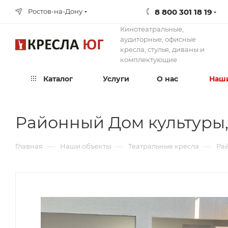
8 800 301 18 19
Ростов-на-Дону
Кинотеатральные,
аудиторные, офисные
кресла, стулья, диваны и
комплектующие
Каталог
Услуги
О нас
Наши
Районный Дом культуры, 
—
—
—
Главная
Наши объекты
Театральные кресла
Рай