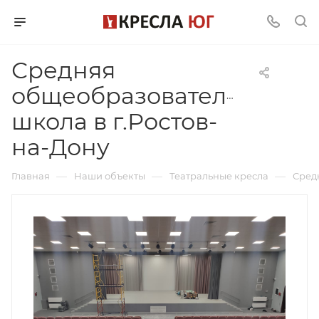
Средняя
общеобразовательная
школа в г.Ростов-
на-Дону
—
—
—
Главная
Наши объекты
Театральные кресла
Сред