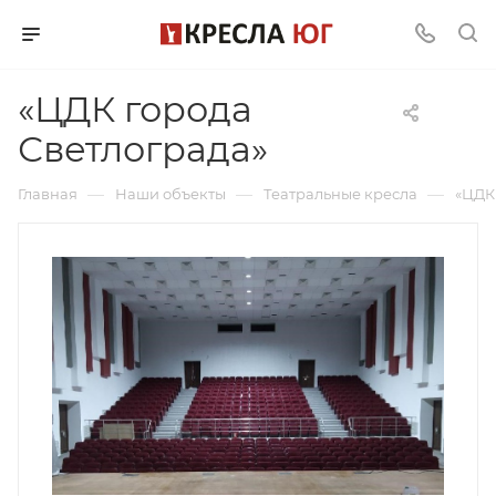
«ЦДК города
Светлограда»
—
—
—
Главная
Наши объекты
Театральные кресла
«ЦДК