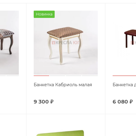
Новинка
Банкетка Кабриоль малая
Банкетка 
9 300
₽
6 080
₽