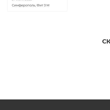
Симферополь, Фит 3 М
С