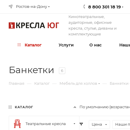
8 800 301 18 19
Ростов-на-Дону
Кинотеатральные,
аудиторные, офисные
кресла, стулья, диваны и
комплектующие
Каталог
Услуги
О нас
Наши
Банкетки
6
—
—
—
Главная
Каталог
Мебель для холлов
Банкетки
По умолчанию (возраста
КАТАЛОГ
Театральные кресла
Цена
Наши 