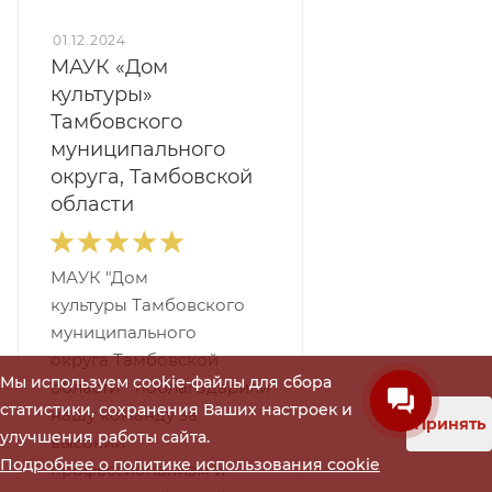
01.12.2024
МАУК «Дом
культуры»
Тамбовского
муниципального
округа, Тамбовской
области
МАУК "Дом
культуры Тамбовского
муниципального
округа Тамбовской
Мы используем cookie-файлы для сбора
области" поблагодарили
статистики, сохранения Ваших настроек и
нашу команду за
Принять
улучшения работы сайта.
высокий
Подробнее о политике использования cookie
профессионализм и