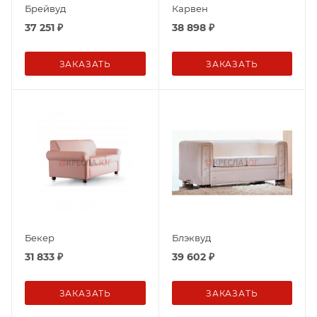
Брейвуд
Карвен
37 251
₽
38 898
₽
ЗАКАЗАТЬ
ЗАКАЗАТЬ
Бекер
Блэквуд
31 833
₽
39 602
₽
ЗАКАЗАТЬ
ЗАКАЗАТЬ