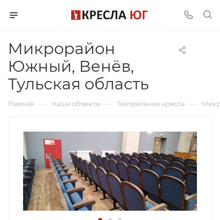
Микрорайон
Южный, Венёв,
Тульская область
—
—
—
Главная
Наши объекты
Театральные кресла
Микр