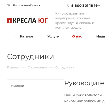
8 800 301 18 19
Ростов-на-Дону
Кинотеатральные,
аудиторные, офисные
кресла, стулья, диваны и
комплектующие
Каталог
Услуги
О нас
Наши
Сотрудники
—
—
Главная
О компании
Сотрудники
Руководите
Новости
Наши руководители —
каком направлении д